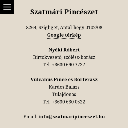
Szatmári Pincészet
8264, Szigliget, Antal-hegy 0102/08
Google térkép
Nyéki Róbert
Birtokvezető, szőlész-borász
Tel: +3630 690 7737
Vulcanus Pince és Borterasz
Kardos Balázs
Tulajdonos
Tel: +3630 630 0522
Email:
info@szatmaripinceszet.hu