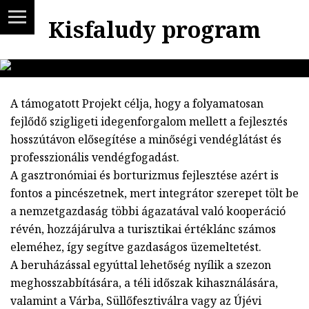
Kisfaludy program
A támogatott Projekt célja, hogy a folyamatosan
fejlődő szigligeti idegenforgalom mellett a fejlesztés
hosszútávon elősegítése a minőségi vendéglátást és
professzionális vendégfogadást.
A gasztronómiai és borturizmus fejlesztése azért is
fontos a pincészetnek, mert integrátor szerepet tölt be
a nemzetgazdaság többi ágazatával való kooperáció
révén, hozzájárulva a turisztikai értéklánc számos
eleméhez, így segítve gazdaságos üzemeltetést.
A beruházással egyúttal lehetőség nyílik a szezon
meghosszabbítására, a téli időszak kihasználására,
valamint a Várba, Süllőfesztiválra vagy az Újévi