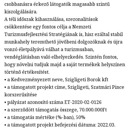
csobbanásra érkező látogatók magasabb szintű
kiszolgálására.
A téli időszak kihasználása, szezonalitások
csökkentése egy fontos célja a Nemzeti
Turizmusfejlesztési Stratégiának is, hisz ezáltal stabil
munkahely teremthető jövőbeni dolgozóknak és újra
vonzó életpályává válhat a turizmusban,
vendéglátásban való elhelyezkedés. Szintén fontos,
hogy növelni tudjuk majd a saját termékek helyszínen
történő értékesítést.
• a Kedvezményezett neve, Szigligeti Borok kft
• a támogatott projekt címe, Szigligeti, Szatmári Pince
korszerűsítése
• pályázat azonosító száma ET-2020-02-0126
• a szerződött támogatás összege, 70.000.000Ft
• a támogatás mértéke (%-ban), 50%
• a támogatott projekt befejezési dátuma: 2022.03.